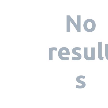
No
resul
s