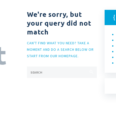
We're sorry, but
your query did not
match
CAN'T FIND WHAT YOU NEED? TAKE A
t
MOMENT AND DO A SEARCH BELOW OR
START FROM
OUR HOMEPAGE
.