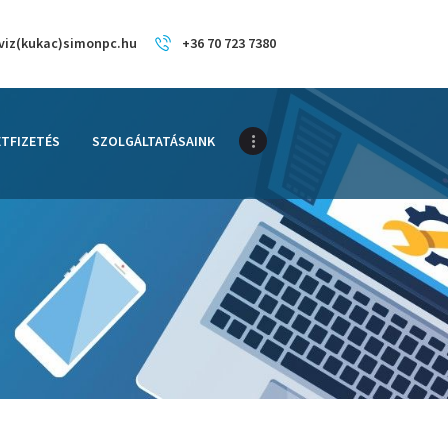
viz(kukac)simonpc.hu
+36 70 723 7380
ETFIZETÉS
SZOLGÁLTATÁSAINK