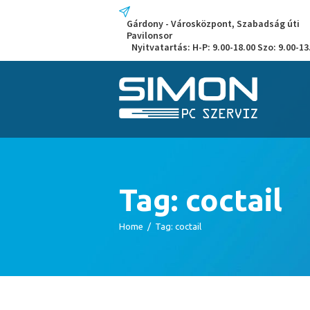
Gárdony - Városközpont, Szabadság úti
Pavilonsor
Nyitvatartás: H-P: 9.00-18.00 Szo: 9.00-13
Tag: coctail
Home
Tag: coctail