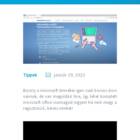
Tippek
január 29, 2023
Bizony a microsoft termékei igen csak borsos áron
vannak, de van megoldás! Íme, így lehet komplett
microsoft office csomagod ingyen! Ha nem megy a
regisztráció, keress minket!