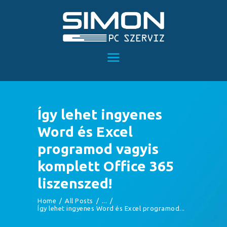
FŐOLDAL
NOTEBOOKOK
PC KÍNÁLATUNK
Így lehet ingyenes
RÉSZLETFIZETÉS
Word és Excel
SZOLGÁLTATÁSAINK
programod vagyis
RÓLUNK
komplett Office 365
KAPCSOLAT
liszenszed!
Home
All Posts
...
Így lehet ingyenes Word és Excel programod...