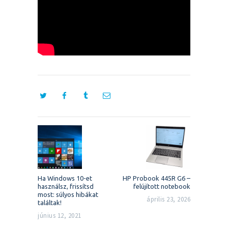
Bejegyzés
navigáció
Previous
Next
Ha Windows 10-et
HP Probook 445R G6 –
post:
post:
használsz, frissítsd
felújított notebook
most: súlyos hibákat
április 23, 2026
találtak!
június 12, 2021