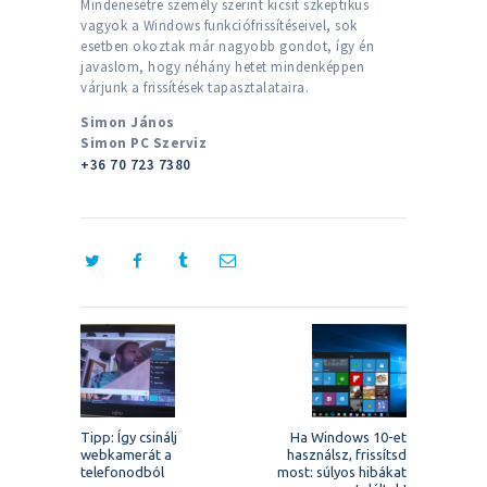
Mindenesetre személy szerint kicsit szkeptikus
vagyok a Windows funkciófrissítéseivel, sok
esetben okoztak már nagyobb gondot, így én
javaslom, hogy néhány hetet mindenképpen
várjunk a frissítések tapasztalataira.
Simon János
Simon PC Szerviz
+36 70 723 7380
Bejegyzés
navigáció
Previous
Next
Tipp: Így csinálj
Ha Windows 10-et
post:
post:
webkamerát a
használsz, frissítsd
telefonodból
most: súlyos hibákat