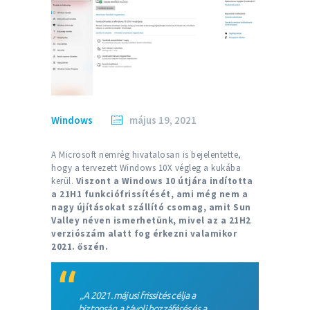
Windows
május 19, 2021
A Microsoft nemrég hivatalosan is bejelentette,
hogy a tervezett Windows 10X végleg a kukába
kerül.
Viszont a Windows 10 útjára indította
a 21H1 funkciófrissítését, ami még nem a
nagy újításokat szállító csomag, amit Sun
Valley néven ismerhetünk, mivel az a 21H2
verziószám alatt fog érkezni valamikor
2021. őszén.
„A 2021. májusi frissítés célja a
biztonság, a távoli hozzáférés és a