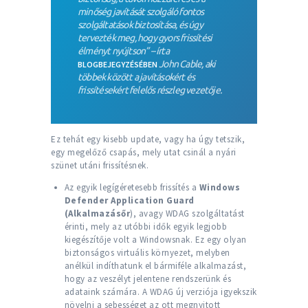
minőség javítását szolgáló fontos
szolgáltatások biztosítása, és úgy
tervezték meg, hogy gyors frissítési
élményt nyújtson” – írta
John Cable, aki
BLOGBEJEGYZÉSÉBEN
többek között a javításokért és
frissítésekért felelős részleg vezetője.
Ez tehát egy kisebb update, vagy ha úgy tetszik,
egy megelőző csapás, mely utat csinál a nyári
szünet utáni frissítésnek.
Az egyik legígéretesebb frissítés a
Windows
Defender Application Guard
(Alkalmazásőr
), avagy WDAG szolgáltatást
érinti, mely az utóbbi idők egyik legjobb
kiegészítője volt a Windowsnak. Ez egy olyan
biztonságos virtuális környezet, melyben
anélkül indíthatunk el bármiféle alkalmazást,
hogy az veszélyt jelentene rendszerünk és
adataink számára. A WDAG új verziója igyekszik
növelni a sebességet az ott megnyitott