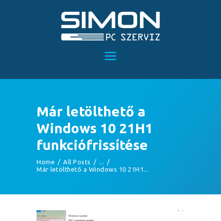
FŐOLDAL
NOTEBOOKOK
PC KÍNÁLATUNK
Már letölthető a
RÉSZLETFIZETÉS
Windows 10 21H1
SZOLGÁLTATÁSAINK
funkciófrissítése
RÓLUNK
KAPCSOLAT
Home
All Posts
...
Már letölthető a Windows 10 21H1...