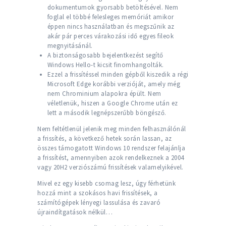
dokumentumok gyorsabb betöltésével. Nem
foglal el többé felesleges memóriát amikor
éppen nincs használatban és megszűnik az
akár pár perces várakozási idő egyes fileok
megnyitásánál.
A biztonságosabb bejelentkezést segítő
Windows Hello-t kicsit finomhangolták.
Ezzel a frissítéssel minden gépből kiszedik a régi
Microsoft Edge korábbi verzióját, amely még
nem Chrominium alapokra épült. Nem
véletlenük, hiszen a Google Chrome után ez
lett a második legnépszerűbb böngésző.
Nem feltétlenül jelenik meg minden felhasználónál
a frissítés, a következő hetek során lassan, az
összes támogatott Windows 10 rendszer felajánlja
a frissítést, amennyiben azok rendelkeznek a 2004
vagy 20H2 verziószámú frissítések valamelyikével.
Mivel ez egy kisebb csomag lesz, úgy férhetünk
hozzá mint a szokásos havi frissítések, a
számítógépek lényegi lassulása és zavaró
újraindítgatások nélkül…